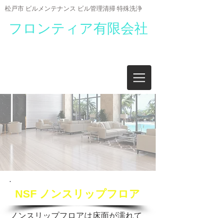
​松戸市 ビルメンテナンス ビル管理清掃 特殊洗浄
フロンティア有限会社
千葉県松戸市新松戸４丁目２１９-１
メルサ第二ビル３F
TEL
047-346-9404
FAX
047-345-9471
NSF ノンスリップフロア
ノンスリップフロアは床面が濡れて