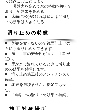
て踏みこむことにより、
吸盤力を高めて水の移動を抑えて
滑り止め効果を高める。
■ 床面に水が多ければ多いほど滑り
止め効果は大きくなる。
滑 り 止 め の 特 徴
■ 美観を変えないので鏡面仕上げの
石にも滑り止めができます。
■ 施工工事の安全性が高く、工期が
短い。
■ 床が水で濡れているときに滑り止
めの効果を発揮します。
■ 滑り止め施工後のメンテナンスが
簡単。
■ 靴底を選びません。裸足でも安
心。
■ ３年以上の滑り止め効果の持続。
施 工 対 象 場 所