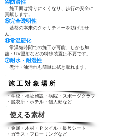
④防滑性
施工面は滑りにくくなり、歩行の安全に
貢献します。
⑤完全透明性
基盤の本来のクオリティーを妨げませ
ん。
⑥常温硬化
常温短時間での施工が可能、しかも加
熱・UV照射などの特殊装置は
不要です。
⑦耐水・耐湿性
煮汁・油汚れも簡単に拭き取れます。
施 工 対 象 場 所
・学校・福祉施設・病院・スポーツクラブ
・脱衣所・ホテル・個人邸など
使える素材
・金属・木材・Ｐタイル・長尺シート
・ガラス
・フローリングなど