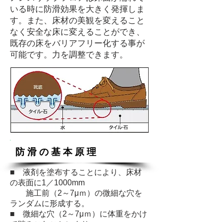
いる時に防滑効果を大きく発揮しま
す。また、床材の美観を変えること
なく安全な床に変えることができ、
既存の床をバリアフリー化する事が
可能です。力を調整できます。
防 滑 の 基 本 原 理
■ 液剤を塗布することにより、床材
の表面に1／1000mm
施工前（2～7μｍ）の微細な穴を
ランダムに形成する。
■ 微細な穴（2～7μｍ）に体重をかけ