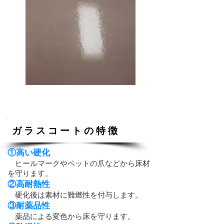
施工後
ガ ラ ス コ ー ト の 特 徴
①高い硬化
ヒールマークやペットの爪などから床材
を守ります。
②高耐熱性
硬化後は素材に難燃性を付与します。
③耐薬品性
薬品による変色から床を守ります。