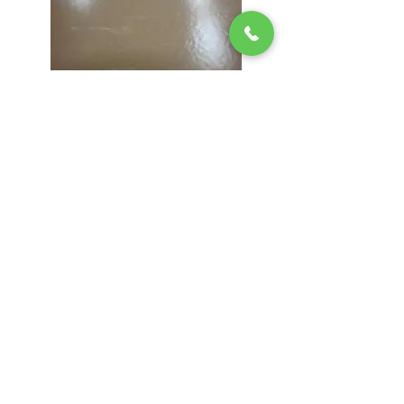
施工後
既存の床材の色はほとんど変わらずにキ
ズや紫外線などから素材を守り、素材の
美しさを長期維持します。
●骨材の量を調整することでグリッ
プ力を調整できます。
●骨材は、0.1ｍｍ以下のクスリの顆
粒ほどの骨材が塗られた状態に
なる
ため、素材の質感を損ねず仕上がり
ます。
骨 材 入 り4 特 徴